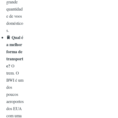
grande
quantidad
e de voos
doméstico
s.
🚆
Qual é
a melhor
forma de
transport
e?
O
trem. O
BWI é um
dos
poucos
aeroportos
dos EUA
com uma