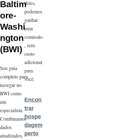
Baltim
deles,
podemos
ore-
ganhar
Washi
uma
ngton
comissão
, sem
(BWI)
custo
adicional
Seu guia
para
completo para
você.
navegar no
BWI como
Encon
um
trar
especialista.
hospe
Combinamos
dagem
dados
perto
atualizados,