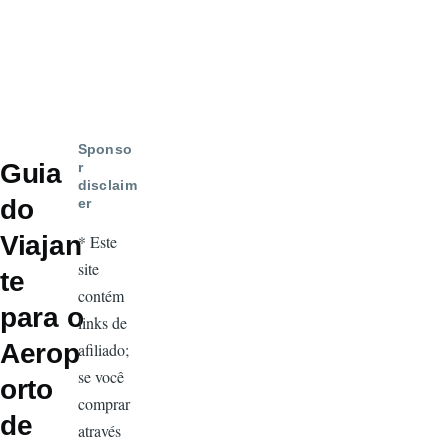
Sponso
Guia
r
disclaim
do
er
Viajan
* Este
site
te
contém
para o
links de
Aerop
afiliado;
se você
orto
comprar
de
através