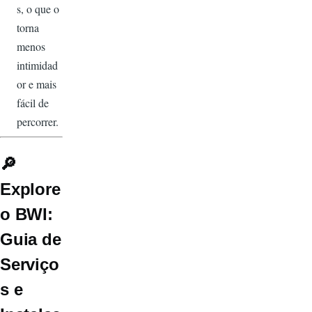
s, o que o
torna
menos
intimidad
or e mais
fácil de
percorrer.
🔎
Explore
o BWI:
Guia de
Serviço
s e