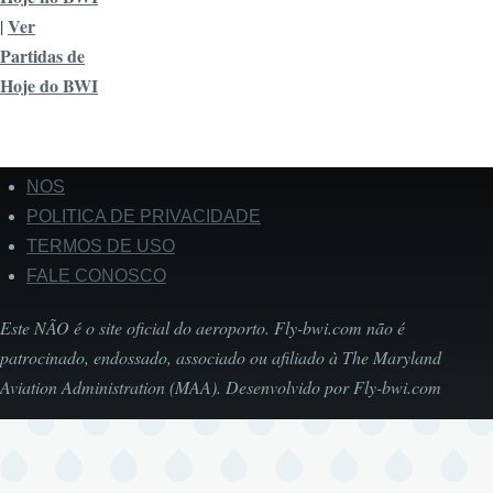
Ver
|
Partidas de
Hoje do BWI
NOS
Footer
POLITICA DE PRIVACIDADE
TERMOS DE USO
FALE CONOSCO
Este NÃO é o site oficial do aeroporto. Fly-bwi.com não é
patrocinado, endossado, associado ou afiliado à The Maryland
Aviation Administration (MAA). Desenvolvido por Fly-bwi.com