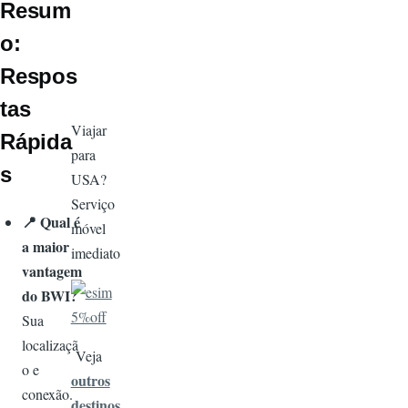
Resum
o:
Respos
tas
Viajar
Rápida
para
s
USA?
Serviço
📍
Qual é
móvel
a maior
imediato
vantagem
Imagem
do BWI?
Sua
localizaçã
Veja
o e
outros
conexão.
destinos