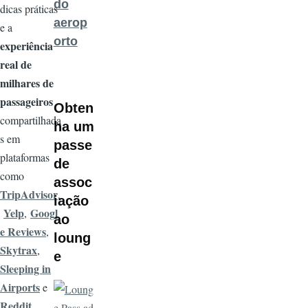
do
dicas práticas
aerop
e a
orto
experiência
real de
milhares de
passageiros
Obten
compartilhada
ha um
s em
passe
plataformas
de
como
assoc
TripAdvisor
,
iação
Yelp
Googl
,
ao
e Reviews
,
loung
Skytrax
,
e
Sleeping in
Airports
e
Imagem
Reddit
,