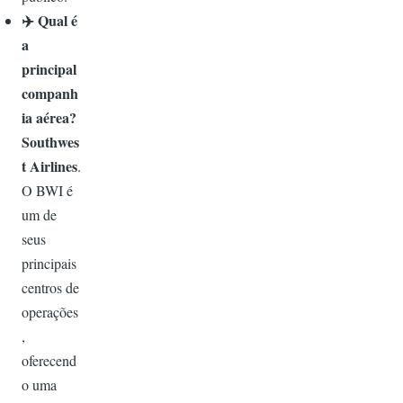
✈️
Qual é
a
principal
companh
ia aérea?
Southwes
t Airlines
.
O BWI é
um de
seus
principais
centros de
operações
,
oferecend
o uma